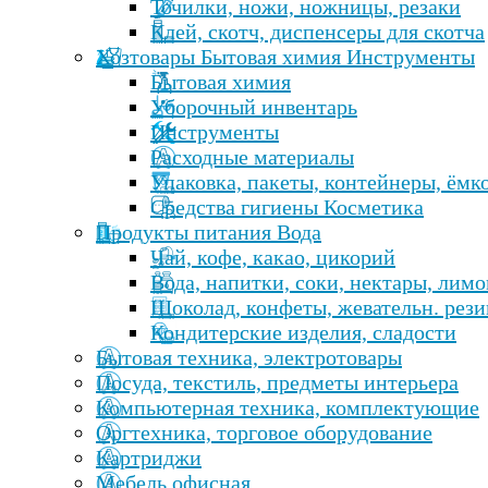
Точилки, ножи, ножницы, резаки
Клей, скотч, диспенсеры для скотча
Хозтовары Бытовая химия Инструменты
Бытовая химия
Уборочный инвентарь
Инструменты
Расходные материалы
Упаковка, пакеты, контейнеры, ёмк
Средства гигиены Косметика
Продукты питания Вода
Чай, кофе, какао, цикорий
Вода, напитки, соки, нектары, лим
Шоколад, конфеты, жевательн. рези
Кондитерские изделия, сладости
Бытовая техника, электротовары
Посуда, текстиль, предметы интерьера
Компьютерная техника, комплектующие
Оргтехника, торговое оборудование
Картриджи
Мебель офисная