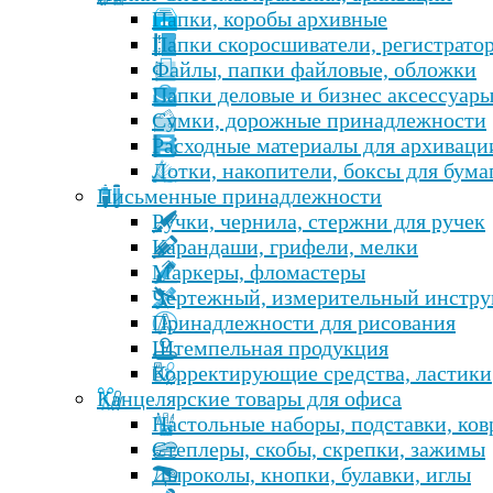
Папки, коробы архивные
Папки скоросшиватели, регистрато
Файлы, папки файловые, обложки
Папки деловые и бизнес аксессуар
Сумки, дорожные принадлежности
Расходные материалы для архиваци
Лотки, накопители, боксы для бума
Письменные принадлежности
Ручки, чернила, стержни для ручек
Карандаши, грифели, мелки
Маркеры, фломастеры
Чертежный, измерительный инстру
Принадлежности для рисования
Штемпельная продукция
Корректирующие средства, ластики
Канцелярские товары для офиса
Настольные наборы, подставки, ко
Степлеры, скобы, скрепки, зажимы
Дыроколы, кнопки, булавки, иглы