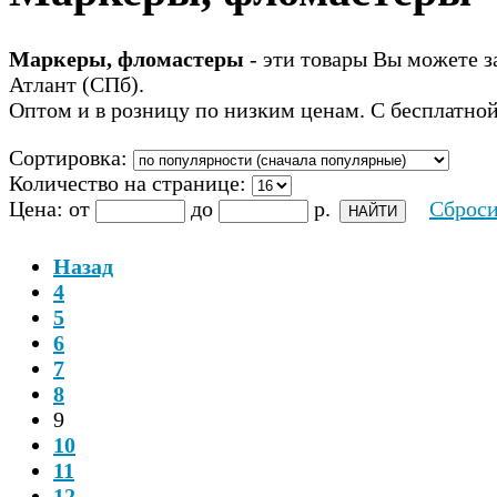
Маркеры, фломастеры
- эти товары Вы можете з
Атлант (СПб).
Оптом и в розницу по низким ценам. С бесплатной
Сортировка:
Количество на странице:
Цена:
от
до
р.
Сброси
Назад
4
5
6
7
8
9
10
11
12