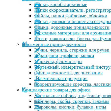
Папки, коробы архивные
Папки скоросшиватели, регистрато
Файлы, папки файловые, обложки
Папки деловые и бизнес аксессуар
Сумки, дорожные принадлежности
Расходные материалы для архиваци
Лотки, накопители, боксы для бума
Письменные принадлежности
Ручки, чернила, стержни для ручек
Карандаши, грифели, мелки
Маркеры, фломастеры
Чертежный, измерительный инстру
Принадлежности для рисования
Штемпельная продукция
Корректирующие средства, ластики
Канцелярские товары для офиса
Настольные наборы, подставки, ко
Степлеры, скобы, скрепки, зажимы
Дыроколы, кнопки, булавки, иглы