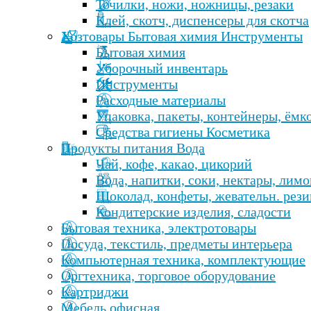
Точилки, ножи, ножницы, резаки
Клей, скотч, диспенсеры для скотча
Хозтовары Бытовая химия Инструменты
Бытовая химия
Уборочный инвентарь
Инструменты
Расходные материалы
Упаковка, пакеты, контейнеры, ёмк
Средства гигиены Косметика
Продукты питания Вода
Чай, кофе, какао, цикорий
Вода, напитки, соки, нектары, лим
Шоколад, конфеты, жевательн. рези
Кондитерские изделия, сладости
Бытовая техника, электротовары
Посуда, текстиль, предметы интерьера
Компьютерная техника, комплектующие
Оргтехника, торговое оборудование
Картриджи
Мебель офисная