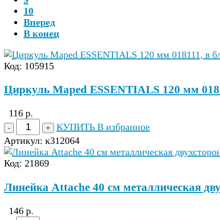
10
Вперед
В конец
Код: 105915
Циркуль Maped ESSENTIALS 120 мм 01811
116 р.
КУПИТЬ
В избранное
Артикул:
к312064
Код: 21869
Линейка Attache 40 см металлическая дв
146 р.