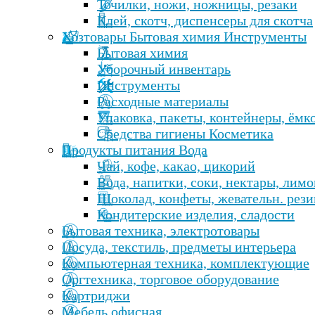
Точилки, ножи, ножницы, резаки
Клей, скотч, диспенсеры для скотча
Хозтовары Бытовая химия Инструменты
Бытовая химия
Уборочный инвентарь
Инструменты
Расходные материалы
Упаковка, пакеты, контейнеры, ёмк
Средства гигиены Косметика
Продукты питания Вода
Чай, кофе, какао, цикорий
Вода, напитки, соки, нектары, лим
Шоколад, конфеты, жевательн. рези
Кондитерские изделия, сладости
Бытовая техника, электротовары
Посуда, текстиль, предметы интерьера
Компьютерная техника, комплектующие
Оргтехника, торговое оборудование
Картриджи
Мебель офисная