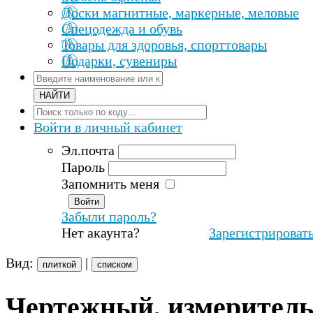
Доски магнитные, маркерные, меловые
Спецодежда и обувь
Товары для здоровья, спорттовары
Подарки, сувениры
Войти
в личный кабинет
Эл.почта
Пароль
Запомнить меня
Забыли пароль?
Нет акаунта?
Зарегистрироват
Вид:
|
плиткой
списком
Чертежный, измерител