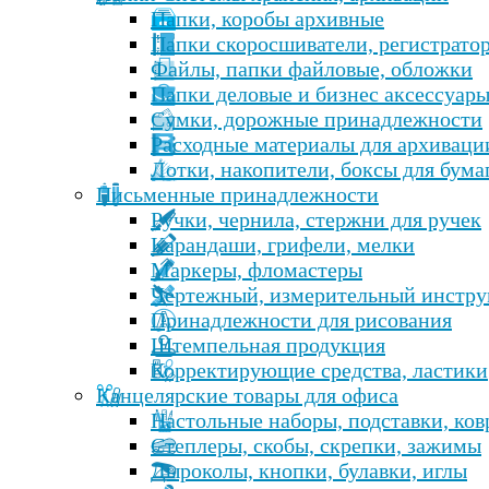
Папки, коробы архивные
Папки скоросшиватели, регистрато
Файлы, папки файловые, обложки
Папки деловые и бизнес аксессуар
Сумки, дорожные принадлежности
Расходные материалы для архиваци
Лотки, накопители, боксы для бума
Письменные принадлежности
Ручки, чернила, стержни для ручек
Карандаши, грифели, мелки
Маркеры, фломастеры
Чертежный, измерительный инстру
Принадлежности для рисования
Штемпельная продукция
Корректирующие средства, ластики
Канцелярские товары для офиса
Настольные наборы, подставки, ко
Степлеры, скобы, скрепки, зажимы
Дыроколы, кнопки, булавки, иглы