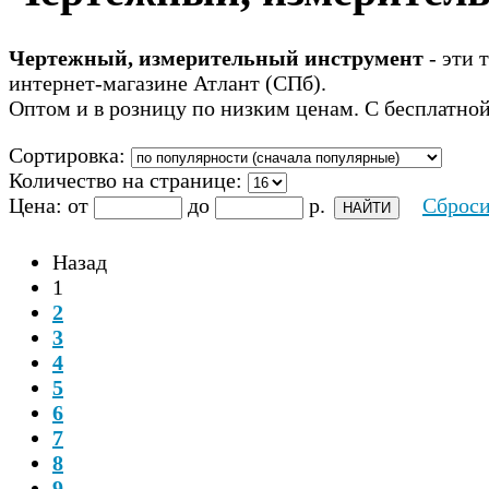
Чертежный, измерительный инструмент
- эти 
интернет-магазине Атлант (СПб).
Оптом и в розницу по низким ценам. С бесплатной
Сортировка:
Количество на странице:
Цена:
от
до
р.
Сброси
Назад
1
2
3
4
5
6
7
8
9