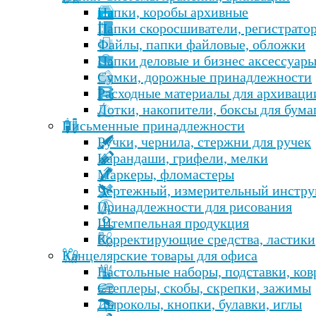
Папки, коробы архивные
Папки скоросшиватели, регистрато
Файлы, папки файловые, обложки
Папки деловые и бизнес аксессуар
Сумки, дорожные принадлежности
Расходные материалы для архиваци
Лотки, накопители, боксы для бума
Письменные принадлежности
Ручки, чернила, стержни для ручек
Карандаши, грифели, мелки
Маркеры, фломастеры
Чертежный, измерительный инстру
Принадлежности для рисования
Штемпельная продукция
Корректирующие средства, ластики
Канцелярские товары для офиса
Настольные наборы, подставки, ко
Степлеры, скобы, скрепки, зажимы
Дыроколы, кнопки, булавки, иглы