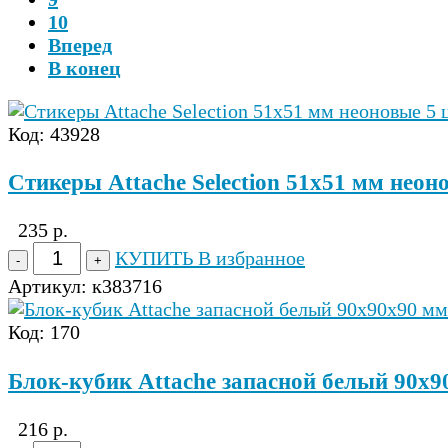
10
Вперед
В конец
Код: 43928
Стикеры Attache Selection 51х51 мм неоно
235 р.
КУПИТЬ
В избранное
Артикул:
к383716
Код: 170
Блок-кубик Attache запасной белый 90х9
216 р.