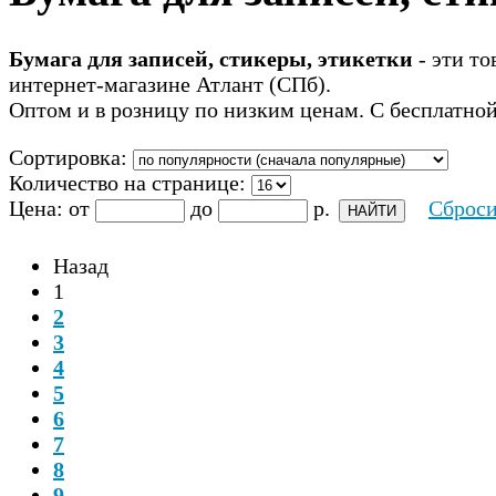
Бумага для записей, стикеры, этикетки
- эти то
интернет-магазине Атлант (СПб).
Оптом и в розницу по низким ценам. С бесплатной
Сортировка:
Количество на странице:
Цена:
от
до
р.
Сброси
Назад
1
2
3
4
5
6
7
8
9