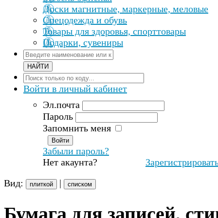
Доски магнитные, маркерные, меловые
Спецодежда и обувь
Товары для здоровья, спорттовары
Подарки, сувениры
Войти
в личный кабинет
Эл.почта
Пароль
Запомнить меня
Забыли пароль?
Нет акаунта?
Зарегистрироват
Вид:
|
плиткой
списком
Бумага для записей, ст