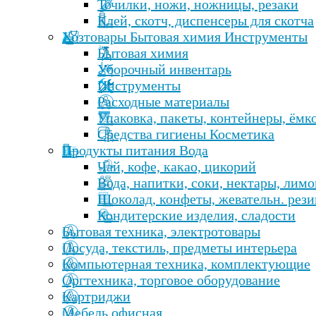
Точилки, ножи, ножницы, резаки
Клей, скотч, диспенсеры для скотча
Хозтовары Бытовая химия Инструменты
Бытовая химия
Уборочный инвентарь
Инструменты
Расходные материалы
Упаковка, пакеты, контейнеры, ёмк
Средства гигиены Косметика
Продукты питания Вода
Чай, кофе, какао, цикорий
Вода, напитки, соки, нектары, лим
Шоколад, конфеты, жевательн. рези
Кондитерские изделия, сладости
Бытовая техника, электротовары
Посуда, текстиль, предметы интерьера
Компьютерная техника, комплектующие
Оргтехника, торговое оборудование
Картриджи
Мебель офисная