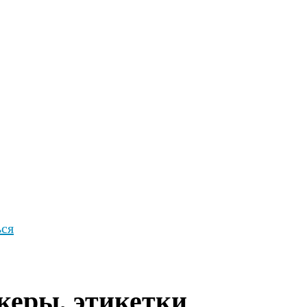
ься
икеры, этикетки