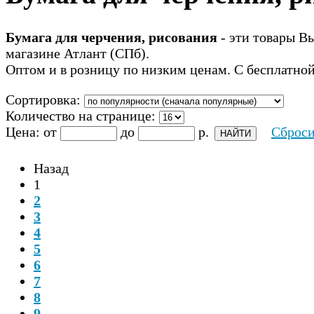
Бумага для черчения, рисования
- эти товары Вы
магазине Атлант (СПб).
Оптом и в розницу по низким ценам. С бесплатной
Сортировка:
Количество на странице:
Цена:
от
до
р.
Сброси
Назад
1
2
3
4
5
6
7
8
9