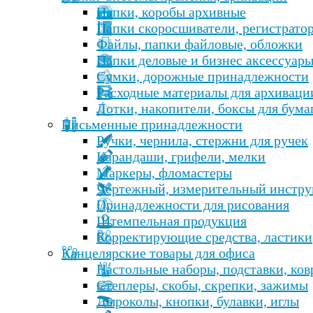
Папки, коробы архивные
Папки скоросшиватели, регистрато
Файлы, папки файловые, обложки
Папки деловые и бизнес аксессуар
Сумки, дорожные принадлежности
Расходные материалы для архиваци
Лотки, накопители, боксы для бума
Письменные принадлежности
Ручки, чернила, стержни для ручек
Карандаши, грифели, мелки
Маркеры, фломастеры
Чертежный, измерительный инстру
Принадлежности для рисования
Штемпельная продукция
Корректирующие средства, ластики
Канцелярские товары для офиса
Настольные наборы, подставки, ко
Степлеры, скобы, скрепки, зажимы
Дыроколы, кнопки, булавки, иглы