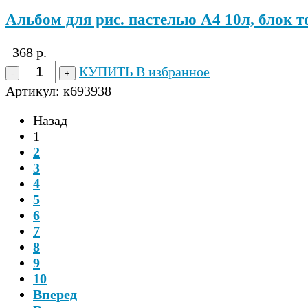
Альбом для рис. пастелью А4 10л, блок т
368 р.
КУПИТЬ
В избранное
Артикул:
к693938
Назад
1
2
3
4
5
6
7
8
9
10
Вперед