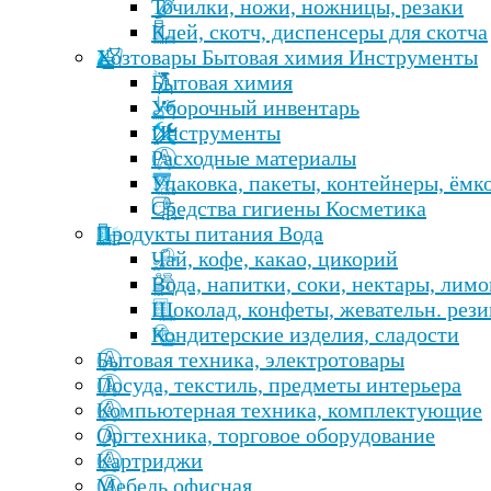
Точилки, ножи, ножницы, резаки
Клей, скотч, диспенсеры для скотча
Хозтовары Бытовая химия Инструменты
Бытовая химия
Уборочный инвентарь
Инструменты
Расходные материалы
Упаковка, пакеты, контейнеры, ёмк
Средства гигиены Косметика
Продукты питания Вода
Чай, кофе, какао, цикорий
Вода, напитки, соки, нектары, лим
Шоколад, конфеты, жевательн. рези
Кондитерские изделия, сладости
Бытовая техника, электротовары
Посуда, текстиль, предметы интерьера
Компьютерная техника, комплектующие
Оргтехника, торговое оборудование
Картриджи
Мебель офисная