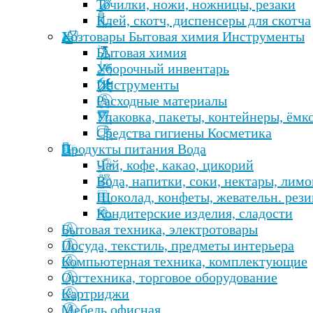
Точилки, ножи, ножницы, резаки
Клей, скотч, диспенсеры для скотча
Хозтовары Бытовая химия Инструменты
Бытовая химия
Уборочный инвентарь
Инструменты
Расходные материалы
Упаковка, пакеты, контейнеры, ёмк
Средства гигиены Косметика
Продукты питания Вода
Чай, кофе, какао, цикорий
Вода, напитки, соки, нектары, лим
Шоколад, конфеты, жевательн. рези
Кондитерские изделия, сладости
Бытовая техника, электротовары
Посуда, текстиль, предметы интерьера
Компьютерная техника, комплектующие
Оргтехника, торговое оборудование
Картриджи
Мебель офисная