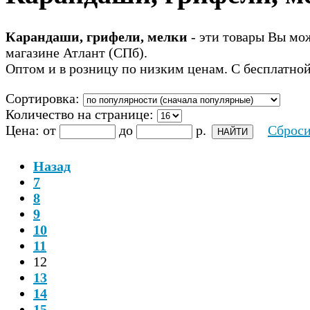
Карандаши, грифели, мелки
- эти товары Вы мож
магазине Атлант (СПб).
Оптом и в розницу по низким ценам. С бесплатной
Сортировка:
Количество на странице:
Цена:
от
до
р.
Сброси
Назад
7
8
9
10
11
12
13
14
15