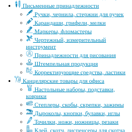
Письменные принадлежности
Ручки, чернила, стержни для ручек
Карандаши, грифели, мелки
Маркеры, фломастеры
Чертежный, измерительный
инструмент
Принадлежности для рисования
Штемпельная продукция
Корректирующие средства, ластики
Канцелярские товары для офиса
Настольные наборы, подставки,
коврики
Степлеры, скобы, скрепки, зажимы
Дыроколы, кнопки, булавки, иглы
Точилки, ножи, ножницы, резаки
Клей, скотч, диспенсеры для скотча