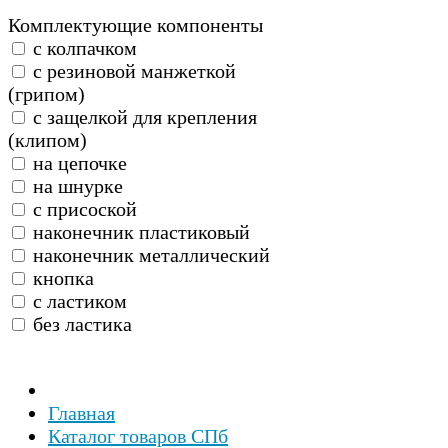
Комплектующие компоненты
с колпачком
с резиновой манжеткой
(грипом)
с защелкой для крепления
(клипом)
на цепочке
на шнурке
с присоской
наконечник пластиковый
наконечник металлический
кнопка
с ластиком
без ластика
Главная
Каталог товаров СПб