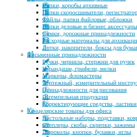
Папки, коробы архивные
Папки скоросшиватели, регистрато
Файлы, папки файловые, обложки
Папки деловые и бизнес аксессуар
Сумки, дорожные принадлежности
Расходные материалы для архиваци
Лотки, накопители, боксы для бума
Письменные принадлежности
Ручки, чернила, стержни для ручек
Карандаши, грифели, мелки
Маркеры, фломастеры
Чертежный, измерительный инстру
Принадлежности для рисования
Штемпельная продукция
Корректирующие средства, ластики
Канцелярские товары для офиса
Настольные наборы, подставки, ко
Степлеры, скобы, скрепки, зажимы
Дыроколы, кнопки, булавки, иглы